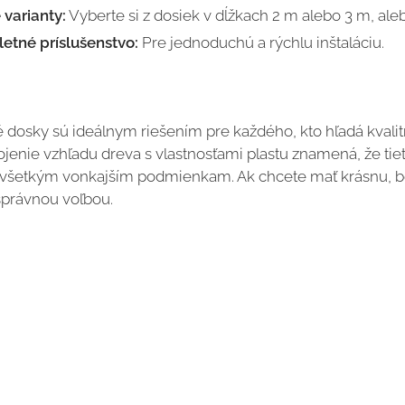
 varianty:
Vyberte si z dosiek v dĺžkach 2 m alebo 3 m, ale
etné príslušenstvo:
Pre jednoduchú a rýchlu inštaláciu.
dosky sú ideálnym riešením pre každého, kto hľadá kvalit
ojenie vzhľadu dreva s vlastnosťami plastu znamená, že tiet
i všetkým vonkajším podmienkam. Ak chcete mať krásnu, 
správnou voľbou.