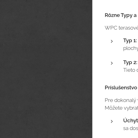
Rôzne Typy a
WPC terasové 
Typ 1:
plochy
Typ 2:
Tieto 
Príslušenstv
Pre dokonalý 
Môžete vybrať
Úchyt
sa dos