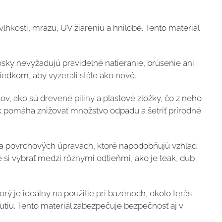
kosti, mrazu, UV žiareniu a hnilobe. Tento materiál
sky nevyžadujú pravidelné natieranie, brúsenie ani
iedkom, aby vyzerali stále ako nové.
, ako sú drevené piliny a plastové zložky, čo z neho
ek pomáha znižovať množstvo odpadu a šetriť prírodné
a povrchových úpravách, ktoré napodobňujú vzhľad
 si vybrať medzi rôznymi odtieňmi, ako je teak, dub
 je ideálny na použitie pri bazénoch, okolo terás
tiu. Tento materiál zabezpečuje bezpečnosť aj v