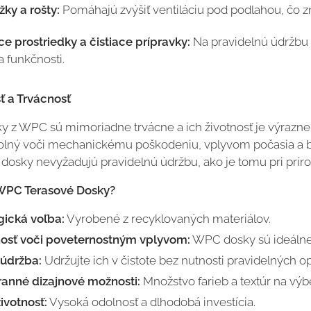
ky a rošty:
Pomáhajú zvýšiť ventiláciu pod podlahou, čo zni
e prostriedky a čistiace prípravky:
Na pravidelnú údržbu 
a funkčnosti.
ť a Trvácnosť
y z WPC sú mimoriadne trvácne a ich životnosť je výrazne 
dolný voči mechanickému poškodeniu, vplyvom počasia a 
osky nevyžadujú pravidelnú údržbu, ako je tomu pri príro
 WPC Terasové Dosky?
gická voľba:
Vyrobené z recyklovaných materiálov.
osť voči poveternostným vplyvom:
WPC dosky sú ideálne 
 údržba:
Udržujte ich v čistote bez nutnosti pravidelných op
ranné dizajnové možnosti:
Množstvo farieb a textúr na výbe
ivotnosť:
Vysoká odolnosť a dlhodobá investícia.