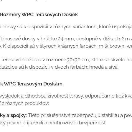
 Rozmery WPC Terasových Dosiek
dosky sú k dispozícii v rôznych variantoch, ktoré uspokoja
Terasové dosky v hrúbke 24 mm, dostupné v dĺžkach 2 m al
. K dispozícii sú v štyroch krásnych farbách: milk brown, we
Terasové dlaždice v rozmere 30x30 cm, ktoré sa skvele hod
dlaždice sú k dispozícii v dvoch farbách: hnedá a sivá.
o k WPC Terasovým Doskám
výsledok a dlhodobú životnosť terasy, odporúčame tiež kv
 z rôznych produktov:
ky a spojky:
Tieto príslušenstvá zabezpečujú stabilitu a pev
ky pevne pripevnili a neohrozovali bezpečnosť.