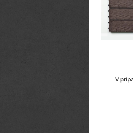
V príp