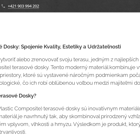
+421 903 994 202
Dosky: Spojenie Kvality, Estetiky a Udržateľnosti
vytvoriť alebo zrenovovať svoju terasu, jedným z najlepšíc
site) terasové dosky. Tento moderný materiál kombinuje v
 priestory, ktoré sú vystavené náročným podmienkam poča
ologické, čo ich robí obľúbenou voľbou medzi majiteľmi d
rasové Dosky?
astic Composite) terasové dosky sú inovatívnym materiá
materiál je navrhnutý tak, aby skombinoval prirodzený vzhľ
m vplyvom, vlhkosti a hmyzu. Výsledkom je produkt, ktorý v
rvanlivosti.