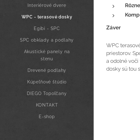
Rôzne
Interiérové dvere
Kompl
WPC - terasové dosky
Záver
Egibi - SPC
SPC obklady a podlahy
WPC terasové 
Akustické panely na
priestorov. Sp
stenu
a odolné voč
dosky sú tou 
Drevené podlahy
Kúpeľňové štúdio
DIEGO Topoľčany
KONTAKT
E-shop