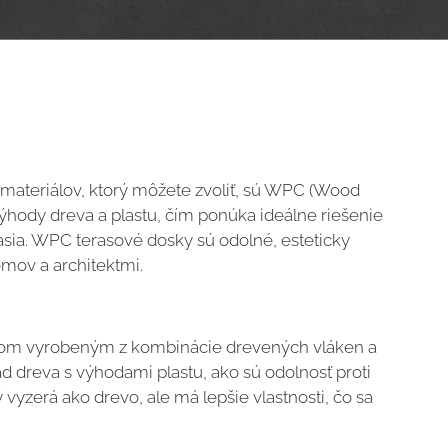
h materiálov, ktorý môžete zvoliť, sú WPC (Wood
ýhody dreva a plastu, čím ponúka ideálne riešenie
sia. WPC terasové dosky sú odolné, esteticky
omov a architektmi.
lom vyrobeným z kombinácie drevených vláken a
ad dreva s výhodami plastu, ako sú odolnosť proti
yzerá ako drevo, ale má lepšie vlastnosti, čo sa