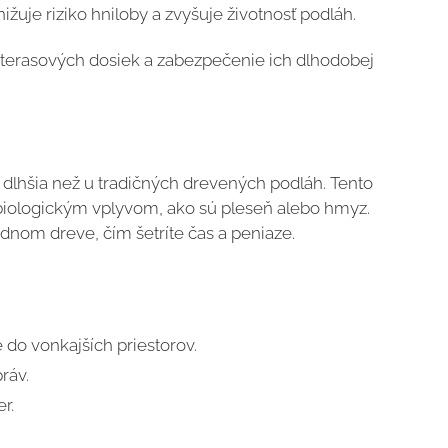
žuje riziko hniloby a zvyšuje životnosť podláh.
terasových dosiek a zabezpečenie ich dlhodobej
dlhšia než u tradičných drevených podláh. Tento
biologickým vplyvom, ako sú pleseň alebo hmyz.
dnom dreve, čím šetríte čas a peniaze.
do vonkajších priestorov.
ráv.
r.