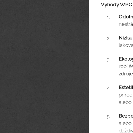
Výhody WPC 
Odoln
nestrá
Nízka
lakova
Ekolo
robí š
zdroje
Esteti
prírod
alebo 
Bezpe
alebo 
daždi