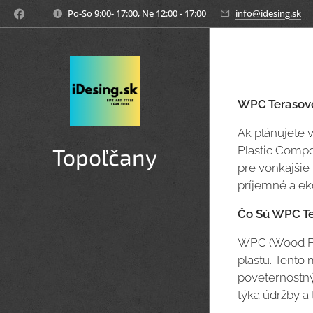
Po-So 9:00- 17:00, Ne 12:00 - 17:00
info@idesing.sk
WPC Terasové 
Ak plánujete 
Plastic Compo
Topoľčany
pre vonkajšie
príjemné a ek
Čo Sú WPC Te
WPC (Wood Pl
plastu. Tento 
poveternostný
týka údržby a t