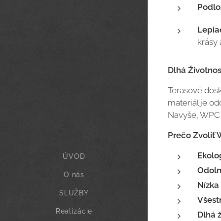
Podlož
Lepiac
krásy 
Dlhá Životnos
Terasové dosk
materiál je o
Navyše, WPC d
Prečo Zvoliť
Ekolo
ÚVOD
Odoln
O nás
Nízka
SLUŽBY
Všest
Realizácie
Dlhá ž