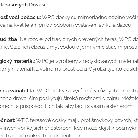
Terasových Dosiek
osť voči počasiu:
WPC dosky sú mimoriadne odolné voči vlh
ca na kvalite ani pri dlhodobom vystavení slnku a dažďu.
 údržba:
Na rozdiel od tradičných drevených terás, WPC do
nie. Stačí ich občas umyť vodou a jemným čistiacim prostr
gický materiál:
WPC je vyrobený z recyklovaných materiálov
etrný materiál k životnému prostrediu. Výroba týchto dosi
.
ka a variabilita:
WPC dosky sa vyrábajú v rôznych farbách 
ného dreva, čím poskytujú široké možnosti dizajnu. Môžete
orech, a prispôsobiť ich tak, aby ladili s vašim exteriérom.
čnosť:
WPC terasové dosky majú protišmykový povrch, ktorý
v iných vonkajších priestoroch, kde môže dôjsť k pošmyknu
vých alebo mokrých podmienkach.