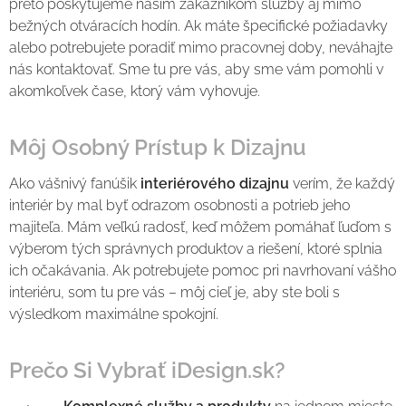
preto poskytujeme našim zákazníkom služby aj mimo
bežných otváracích hodín. Ak máte špecifické požiadavky
alebo potrebujete poradiť mimo pracovnej doby, neváhajte
nás kontaktovať. Sme tu pre vás, aby sme vám pomohli v
akomkoľvek čase, ktorý vám vyhovuje.
Môj Osobný Prístup k Dizajnu
Ako vášnivý fanúšik
interiérového dizajnu
verím, že každý
interiér by mal byť odrazom osobnosti a potrieb jeho
majiteľa. Mám veľkú radosť, keď môžem pomáhať ľuďom s
výberom tých správnych produktov a riešení, ktoré splnia
ich očakávania. Ak potrebujete pomoc pri navrhovaní vášho
interiéru, som tu pre vás – môj cieľ je, aby ste boli s
výsledkom maximálne spokojní.
Prečo Si Vybrať iDesign.sk?