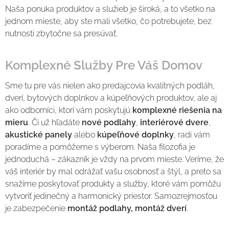
Naša ponuka produktov a služieb je široká, a to všetko na
jednom mieste, aby ste mali všetko, čo potrebujete, bez
nutnosti zbytočne sa presúvať.
Komplexné Služby Pre Váš Domov
Sme tu pre vás nielen ako predajcovia kvalitných podláh,
dverí, bytových doplnkov a kúpeľňových produktov, ale aj
ako odborníci, ktorí vám poskytujú
komplexné riešenia na
mieru
. Či už hľadáte
nové podlahy
,
interiérové dvere
,
akustické panely
alebo
kúpeľňové doplnky
, radi vám
poradíme a pomôžeme s výberom. Naša filozofia je
jednoduchá – zákazník je vždy na prvom mieste. Veríme, že
váš interiér by mal odrážať vašu osobnosť a štýl, a preto sa
snažíme poskytovať produkty a služby, ktoré vám pomôžu
vytvoriť jedinečný a harmonický priestor. Samozrejmosťou
je zabezpečenie
montáž podlahy, montáž dverí
.