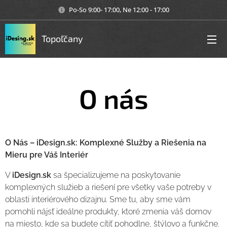
Po-So 9:00- 17:00, Ne 12:00 - 17:00
Topoľčany
O nás
O Nás – iDesign.sk: Komplexné Služby a Riešenia na
Mieru pre Váš Interiér
V
iDesign.sk
sa špecializujeme na poskytovanie
komplexných služieb a riešení pre všetky vaše potreby v
oblasti interiérového dizajnu. Sme tu, aby sme vám
pomohli nájsť ideálne produkty, ktoré zmenia váš domov
na miesto, kde sa budete cítiť pohodlne, štýlovo a funkčne.