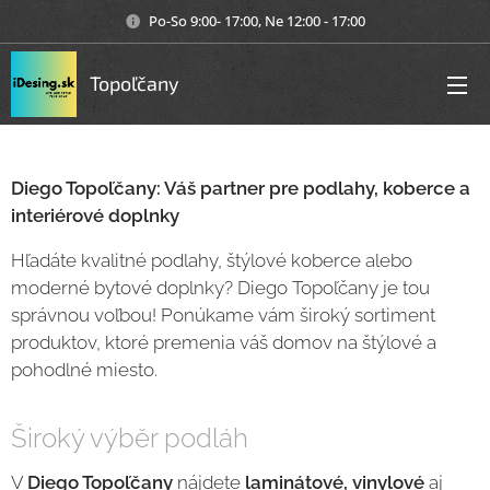
Po-So 9:00- 17:00, Ne 12:00 - 17:00
Topoľčany
Diego Topoľčany: Váš partner pre podlahy, koberce a
interiérové doplnky
Hľadáte kvalitné podlahy, štýlové koberce alebo
moderné bytové doplnky? Diego Topoľčany je tou
správnou voľbou! Ponúkame vám široký sortiment
produktov, ktoré premenia váš domov na štýlové a
pohodlné miesto.
Široký výběr podláh
V
Diego Topoľčany
nájdete
laminátové, vinylové
aj