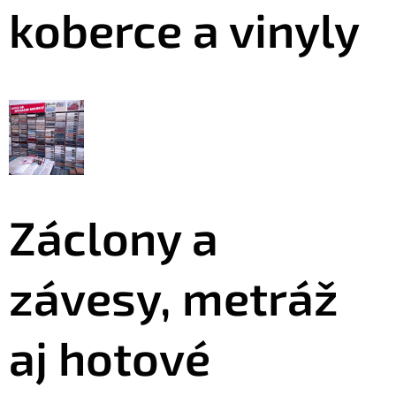
koberce a vinyly
Záclony a
závesy, metráž
aj hotové