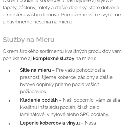
Okrem podláh a kobercov u nás nájdete aj štýlové
tapety, záclony, rolety a dalšie doplnky, ktoré dotvoria
atmosféru vášho domova. Pomôžeme vám s výberom
a navrhneme riešenia na mieru.
Služby na Mieru
Okrem širokého sortimentu kvalitných produktov vám
ponúkame aj
komplexné služby
na mieru:
Šitie na mieru
– Pre vašu pohodlnosť a
presnosť, šijeme koberce, záclony a ďalšie
bytové doplnky priamo podľa vašich
požiadaviek.
Kladenie podláh
– Naši odborníci vám zaistia
kvalitnú inštaláciu podláh, či už ide o
laminátové, vinylové alebo SPC podlahy.
Lepenie kobercov a vinylu
– Naša