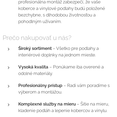
profesionálna montáž zabezpečí, že vaše
koberce a vinylové podlahy budú položené
bezchybne, s dlhodobou životnosťou a
pohodlným užívaním.
Prečo nakupovať u nás?
Široký sortiment
– Všetko pre podlahy a
interiérové doplnky na jednom mieste.
Vysoká kvalita
– Ponúkame iba overené a
odolné materiály.
Profesionálny prístup
– Radi vám poradíme s
výberom a montážou.
Komplexné služby na mieru
– Šitie na mieru,
kladenie podláh a lepenie kobercov a vinylu.