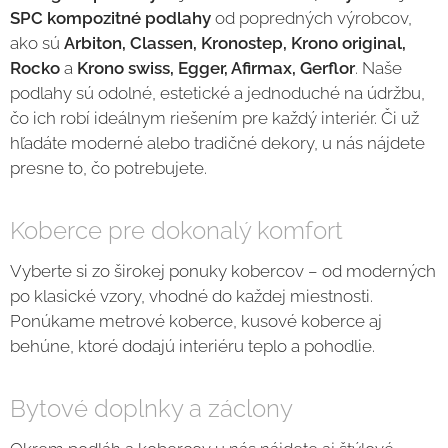
SPC kompozitné podlahy
od popredných výrobcov,
ako sú
Arbiton, Classen, Kronostep, Krono original,
Rocko
a
Krono swiss, Egger, Afirmax, Gerflor
. Naše
podlahy sú odolné, estetické a jednoduché na údržbu,
čo ich robí ideálnym riešením pre každý interiér. Či už
hľadáte moderné alebo tradičné dekory, u nás nájdete
presne to, čo potrebujete.
Koberce pre dokonalý komfort
Vyberte si zo širokej ponuky kobercov – od moderných
po klasické vzory, vhodné do každej miestnosti.
Ponúkame metrové koberce, kusové koberce aj
behúne, ktoré dodajú interiéru teplo a pohodlie.
Bytové doplnky a záclony