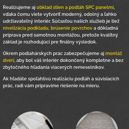
Realizujeme aj
obklad stien a podláh SPC panelmi
,
vďaka čomu viete vytvoriť moderný, odolný a ľahko
udržiavateľný interiér. Súčasťou našich služieb je tiež
nivelizácia podkladu, brúsenie povrchov
a dôkladná
príprava pred samotnou montážou, pretože kvalitný
základ je rozhodujúci pre finálny výsledok.
Okrem podlahárskych prác zabezpečujeme aj
montáž
dverí
, aby bol váš interiér dokončený kompletne a bez
zbytočného hľadania viacerých remeselníkov.
Ak hľadáte spoľahlivú realizáciu podláh a súvisiacich
prác, radi vám pripravíme riešenie na mieru.