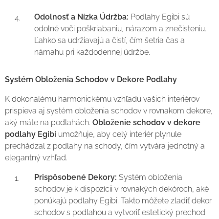
Odolnosť a Nízka Údržba:
Podlahy Egibi sú
odolné voči poškriabaniu, nárazom a znečisteniu.
Ľahko sa udržiavajú a čistí, čím šetria čas a
námahu pri každodennej údržbe.
Systém Obloženia Schodov v Dekore Podlahy
K dokonalému harmonickému vzhľadu vašich interiérov
prispieva aj systém obloženia schodov v rovnakom dekore,
aký máte na podlahách.
Obloženie schodov v dekore
podlahy Egibi
umožňuje, aby celý interiér plynule
prechádzal z podlahy na schody, čím vytvára jednotný a
elegantný vzhľad.
Prispôsobené Dekory:
Systém obloženia
schodov je k dispozícii v rovnakých dekóroch, aké
ponúkajú podlahy Egibi. Takto môžete zladiť dekor
schodov s podlahou a vytvoriť estetický prechod