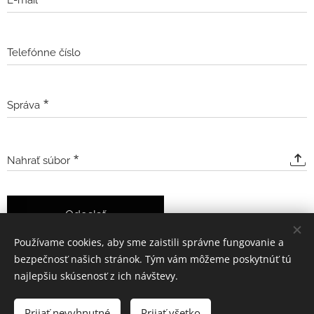
Telefónne číslo
Správa
Nahrať súbor
Odoslať
Používame cookies, aby sme zaistili správne fungovanie a
bezpečnosť našich stránok. Tým vám môžeme poskytnúť tú
najlepšiu skúsenosť z ich návštevy.
© 2022 Všetky práva vyhradené
Prijať nevyhnutné
Prijať všetko