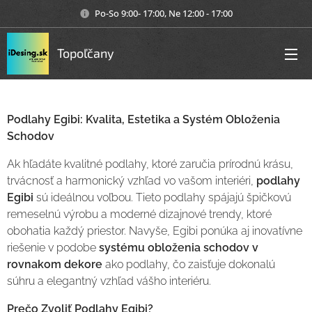
Po-So 9:00- 17:00, Ne 12:00 - 17:00
Topoľčany
Podlahy Egibi: Kvalita, Estetika a Systém Obloženia
Schodov
Ak hľadáte kvalitné podlahy, ktoré zaručia prírodnú krásu,
trvácnosť a harmonický vzhľad vo vašom interiéri,
podlahy
Egibi
sú ideálnou voľbou. Tieto podlahy spájajú špičkovú
remeselnú výrobu a moderné dizajnové trendy, ktoré
obohatia každý priestor. Navyše, Egibi ponúka aj inovatívne
riešenie v podobe
systému obloženia schodov v
rovnakom dekore
ako podlahy, čo zaisťuje dokonalú
súhru a elegantný vzhľad vášho interiéru.
Prečo Zvoliť Podlahy Egibi?