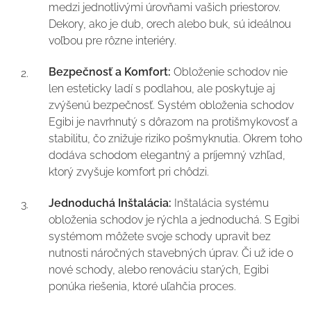
medzi jednotlivými úrovňami vašich priestorov.
Dekory, ako je dub, orech alebo buk, sú ideálnou
voľbou pre rôzne interiéry.
Bezpečnosť a Komfort:
Obloženie schodov nie
len esteticky ladí s podlahou, ale poskytuje aj
zvýšenú bezpečnosť. Systém obloženia schodov
Egibi je navrhnutý s dôrazom na protišmykovosť a
stabilitu, čo znižuje riziko pošmyknutia. Okrem toho
dodáva schodom elegantný a príjemný vzhľad,
ktorý zvyšuje komfort pri chôdzi.
Jednoduchá Inštalácia:
Inštalácia systému
obloženia schodov je rýchla a jednoduchá. S Egibi
systémom môžete svoje schody upravit bez
nutnosti náročných stavebných úprav. Či už ide o
nové schody, alebo renováciu starých, Egibi
ponúka riešenia, ktoré uľahčia proces.