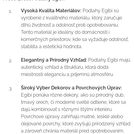
Vysoká Kvalita Materiálov:
Podlahy Egibi sú
vyrobené z kvalitného materiálu, ktorý zaručuje
dlhú životnosť a odolnosť proti opotrebovaniu.
Tento materiál je ideálny do domácností i
komerčných priestorov, kde sa vyžaduje odolnosť,
stabilita a estetická hodnota.
Elegantný a Prírodný Vzhľad:
Podlahy Egibi majú
autentický vzhľad a štruktúru, ktorá dodá
miestnosti eleganciu a príjemnú atmosféru.
Široký Výber Dekorov a Povrchových Úprav:
Egibi ponúka rôzne dekory, ako sú prírodný dub,
tmavý orech, či moderné svetlé odtiene, ktoré sa
dajú kombinovať s rôznymi štýlmi interiéru.
Povrchové úpravy zahŕňajú matné, lesklé alebo
olejované povrchy, ktoré zvyšujú prirodzený vzhľad
a zároveň chránia materiál pred opotrebovaním.