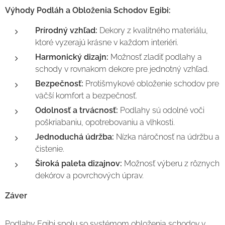
Výhody Podláh a Obloženia Schodov Egibi:
Prírodný vzhľad:
Dekory z kvalitného materiálu,
ktoré vyzerajú krásne v každom interiéri.
Harmonický dizajn:
Možnosť zladiť podlahy a
schody v rovnakom dekore pre jednotný vzhľad.
Bezpečnosť:
Protišmykové obloženie schodov pre
väčší komfort a bezpečnosť.
Odolnosť a trvácnosť:
Podlahy sú odolné voči
poškriabaniu, opotrebovaniu a vlhkosti.
Jednoduchá údržba:
Nízka náročnosť na údržbu a
čistenie.
Široká paleta dizajnov:
Možnosť výberu z rôznych
dekórov a povrchových úprav.
Záver
Podlahy Egibi spolu so systémom obloženia schodov v