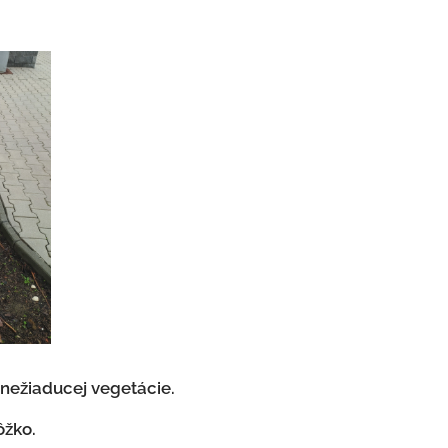
 nežiaducej vegetácie.
ôžko.