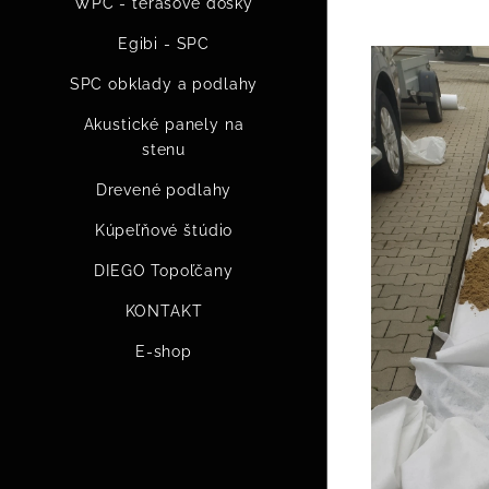
WPC - terasové dosky
Egibi - SPC
SPC obklady a podlahy
Akustické panely na
stenu
Drevené podlahy
Kúpeľňové štúdio
DIEGO Topoľčany
KONTAKT
E-shop