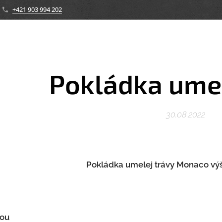
+421 903 994 202
Pokládka umel
30.08.2022
Pokládka umelej trávy Monaco vý
kou