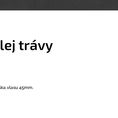
ej trávy
ška vlasu 45mm.