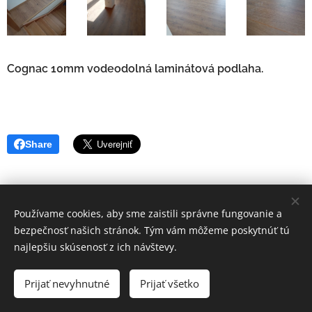
Cognac 10mm vodeodolná laminátová podlaha.
Share
Používame cookies, aby sme zaistili správne fungovanie a
bezpečnosť našich stránok. Tým vám môžeme poskytnúť tú
najlepšiu skúsenosť z ich návštevy.
© 2022 Všetky práva vyhradené
Prijať nevyhnutné
Prijať všetko
AST spol. s.r.o.
Cookies