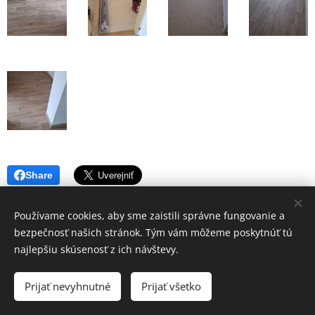
Share
Používame cookies, aby sme zaistili správne fungovanie a
bezpečnosť našich stránok. Tým vám môžeme poskytnúť tú
najlepšiu skúsenosť z ich návštevy.
© 2022 Všetky práva vyhradené
Prijať nevyhnutné
Prijať všetko
AST spol. s.r.o.
Cookies