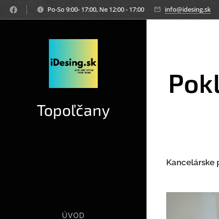
Po-So 9:00- 17:00, Ne 12:00 - 17:00
info@idesing.sk
Pokl
Topoľčany
Kancelárske p
ÚVOD