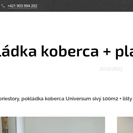
+421 903 994 202
ádka koberca + pl
20.02.2023
riestory, pokládka koberca Universum sivý 100m2 + lišty