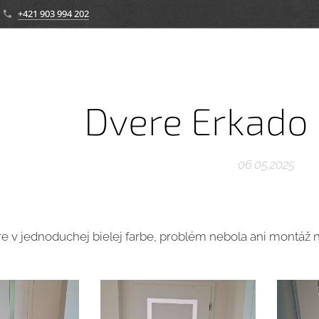
+421 903 994 202
Dvere Erkado 
06.05.2025
 v jednoduchej bielej farbe, problém nebola ani montáž n