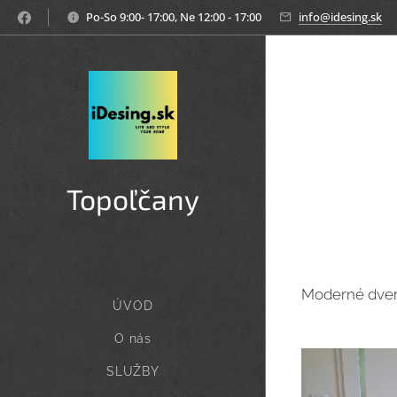
Po-So 9:00- 17:00, Ne 12:00 - 17:00
info@idesing.sk
Topoľčany
Moderné dvere
ÚVOD
O nás
SLUŽBY