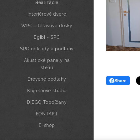
Realizácie
Interiérové dvere
WPC - terasové dosky
Egibi - SPC
SPC obklady a podlahy
Akustické panely na
stenu
Drevené podlahy
Share
Kúpeľňové štúdio
DIEGO Topoľčany
KONTAKT
E-shop