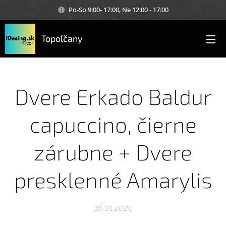
Po-So 9:00- 17:00, Ne 12:00 - 17:00
Topoľčany
Dvere Erkado Baldur
capuccino, čierne
zárubne + Dvere
presklenné Amarylis
16.01.2024