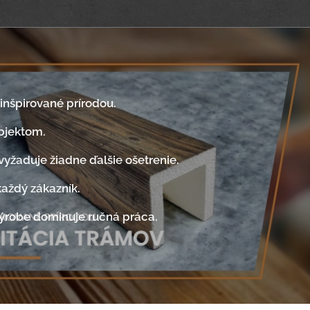
 inšpirované prírodou.
bjektom.
yžaduje žiadne ďalšie ošetrenie.
každý zákazník.
 výrobe dominuje ručná práca.