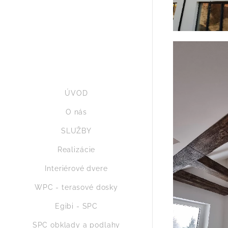
ÚVOD
O nás
SLUŽBY
Realizácie
Interiérové dvere
WPC - terasové dosky
Egibi - SPC
SPC obklady a podlahy