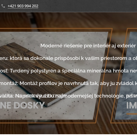
+421 903 994 202
Moderné riešenie pre interiér aj exteriér
eru:
ktorá sa
dokonale prispôsobí k vašim priestorom a o
sť: Tvrdený polystyrén a špeciálna minerálna hmota nev
montáž:
Montáž profilov je navrhnutá tak, aby ju zvládol 
valita: Napriek využitiu najmodernejšej technológie, pri